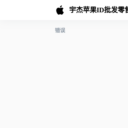
宇杰苹果ID批发零
错误