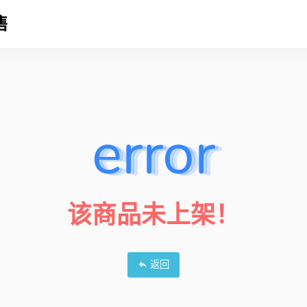
售
error
该商品未上架！
返回